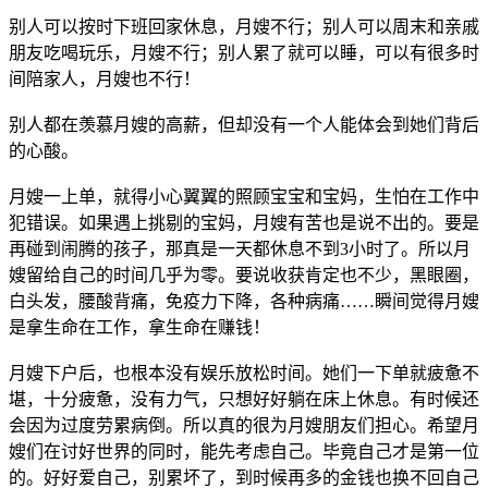
别人可以按时下班回家休息，月嫂不行；别人可以周末和亲戚
朋友吃喝玩乐，月嫂不行；别人累了就可以睡，可以有很多时
间陪家人，月嫂也不行！
别人都在羡慕月嫂的高薪，但却没有一个人能体会到她们背后
的心酸。
月嫂一上单，就得小心翼翼的照顾宝宝和宝妈，生怕在工作中
犯错误。如果遇上挑剔的宝妈，月嫂有苦也是说不出的。要是
再碰到闹腾的孩子，那真是一天都休息不到3小时了。所以月
嫂留给自己的时间几乎为零。要说收获肯定也不少，黑眼圈，
白头发，腰酸背痛，免疫力下降，各种病痛……瞬间觉得月嫂
是拿生命在工作，拿生命在赚钱！
月嫂下户后，也根本没有娱乐放松时间。她们一下单就疲惫不
堪，十分疲惫，没有力气，只想好好躺在床上休息。有时候还
会因为过度劳累病倒。所以真的很为月嫂朋友们担心。希望月
嫂们在讨好世界的同时，能先考虑自己。毕竟自己才是第一位
的。好好爱自己，别累坏了，到时候再多的金钱也换不回自己